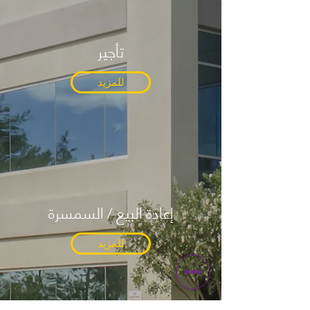
تأجير
للمزيد
إعادة البيع / السمسرة
للمزيد