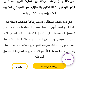
من خلال مجموعة متنوعة من العقارات التي تمتد على
ارض الوطن ، فإننا نخلق إرثًا متزايدًا من المواقع العقاريه
المتميزه ذو مستقبل واعد.
مع عدم وجود وسطاء ، يمكننا إقامة علاقات وثيقة مع
الملاك والمستأجرين ، مما يضمن الاعتناء بالممتلكات. من
تحصيل المدفوعات إلى الأعمال التعاقدية ، كما نضمن لكم
اجراءات ميسره بعيده عن المتاعب بصفتك المالك.كما اننا
نتطلع ونرحب دائمًا بفرصة للتواصل معكم لتقديم خبراتنا
وتحقيق قيمة مضافة لأصولك. اتصل بنا لمعرفة التفاصيل
الكاملة.
أرسل رسالة
اتصل
info@himamoman.com
+968 99444151